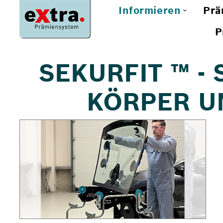
Informieren
Prä
P
SEKURFIT ™ -
KÖRPER UN