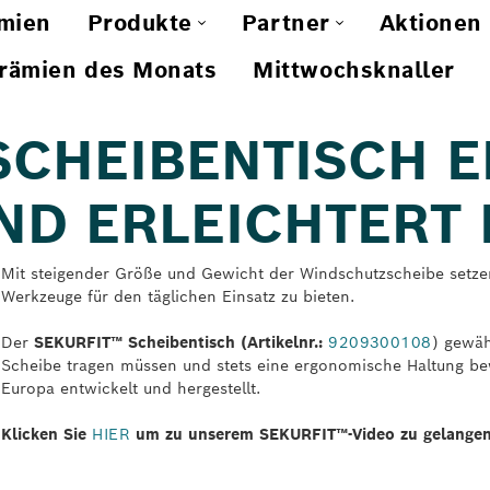
mien
Produkte
Partner
Aktionen
rämien des Monats
Mittwochsknaller
 SCHEIBENTISCH 
D ERLEICHTERT 
Mit steigender Größe und Gewicht der Windschutzscheibe setzen
Werkzeuge für den täglichen Einsatz zu bieten.
Der
SEKURFIT™ Scheibentisch (Artikelnr.:
9209300108
) gewäh
Scheibe tragen müssen und stets eine ergonomische Haltung b
Europa entwickelt und hergestellt.
Klicken Sie
HIER
um zu unserem SEKURFIT™-Video zu gelange